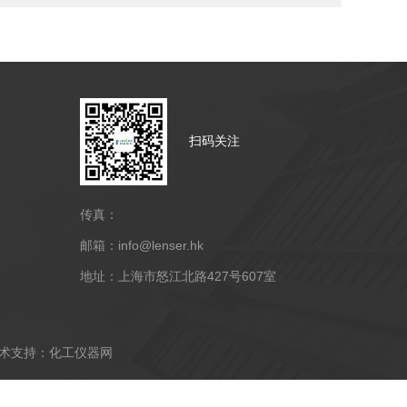
扫码关注
传真：
邮箱：info@lenser.hk
地址：上海市怒江北路427号607室
支持：
化工仪器网