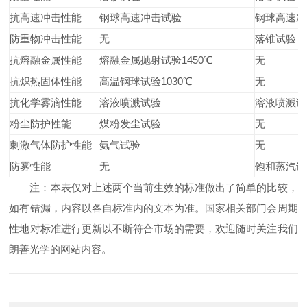
抗高速冲击性能
钢球高速冲击试验
钢球高速冲
防重物冲击性能
无
落锥试验
抗熔融金属性能
熔融金属抛射试验1450℃
无
抗炽热固体性能
高温钢球试验1030℃
无
抗化学雾滴性能
溶液喷溅试验
溶液喷溅试
粉尘防护性能
煤粉发尘试验
无
刺激气体防护性能
氨气试验
无
防雾性能
无
饱和蒸汽试
注：本表仅对上述两个当前生效的标准做出了简单的比较，
如有错漏，内容以各自标准内的文本为准。国家相关部门会周期
性地对标准进行更新以不断符合市场的需要，欢迎随时关注我们
朗善光学的网站内容。