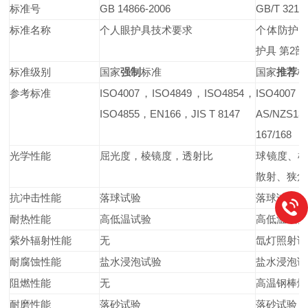
标准号
GB 14866-2006
GB/T 32166
标准名称
个人眼护具技术要求
个体防护装
护具 第2
标准级别
国家
强制
标准
国家
推荐
标
参考标准
ISO4007，ISO4849，ISO4854，
ISO4007，I
ISO4855，EN166，JIS T 8147
AS/NZS
167/168
光学性能
屈光度，棱镜度，透射比
球镜度、
散射、狭角
抗冲击性能
落球试验
落球试验
耐热性能
高低温试验
高低温试验
紫外辐射性能
无
氙灯照射试
耐腐蚀性能
盐水浸泡试验
盐水浸泡试
阻燃性能
无
高温钢棒燃
耐磨性能
落砂试验
落砂试验