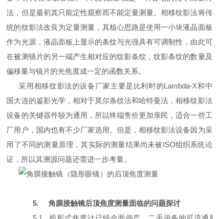
法，但是最初其只能定性观察而不能定量测量。相移纹影法将传
统的纹影法改良为定量测量，其核心思路是使用一小块液晶面板
作为光源，液晶面板上显示的条纹与光强具有可调制性，由此可
在被测镜片的另一端产生相对应的纹影条纹，纹影条纹的数量及
偏移量与镜片的光焦度成一定的函数关系。
采用相移纹影法的设备厂家主要是比利时的
Lambda-X
和中
国大连的鉴影光学，相对于莫尔条纹法和哈特曼法，相移纹影法
设备的关键器件较为通用，所以终端售价更加亲民，适合一些工
厂用户，国内也有不少厂家选用。但是，相移纹影法设备因为采
用了不同的测量原理，其实际的测量结果尚未被
ISO
组织系统论
证，所以其溯源问题还需进一步考量。
5.
角膜接触镜后顶焦度测量面临的问题探讨
5.1
投影式焦度计已经全面停产，二手设备的可流通量