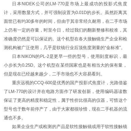
日本
NIDEK
公司的
LM-770
是市场上最成功的投影式焦度
计，采用数显方式，并可强制设置为
0.01D
的步长。虽然距离其
面世已有约
30
多年的时间，但由于其非常经久耐用，在二手市场
上仍有一定的存量，时至今日，经过我们的翻新整修和校准，其
准确度仍然是可以保证的。这个机型在各大接触镜生产企业和检
测机构被广泛使用，几乎是软镜行业后顶焦度测量的“金标准"。
日本
NIKON
的
PL-2
是更早一些的型号，使用刻度标识，最
小步长为
0.25D
。这个机型在某些国家也是有相当大的保有量，
但是现在已经越来越少，二手市场也不大容易看到。
重庆远视的
CCQ-600
是优秀的国产投影式焦度计，光路借鉴
了
LM-770
的设计并在电路方面作了研发创新，使用编码器读数
保证了更高的精度和稳定性，属于性价比很高的仪器，可惜这个
型号也于数年前停产了，由于大家都很珍惜，现在二手机器的流
通也不多。
如果企业生产或检测的产品是软性接触镜或用于软性接触镜