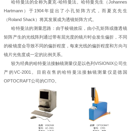
哈特曼法的全称为夏克
-
哈特曼法。哈特曼先生（
Johannes
Hartmann
）于
1904
年提出了小孔矩阵方式，而夏克先生
（
Roland Shack
）将其发展成为透镜矩阵方式。
哈特曼法的测量思路：由于棱镜效应，由小孔矩阵或微透镜
矩阵产生的光线阵列通过带有屈光度的镜片时会发生偏折，不同
的棱镜度会导致不同的偏折程度，每束光线的偏折程度和方向与
镜片光焦度成一定的比例关系。
较为经典的哈特曼法接触镜测量仪是以色列
VISIONIX
公司生
产的
VC-2001
。目前在售的哈特曼法接触镜测量仪是德国
OPTOCRAFT
公司的
CITO
。