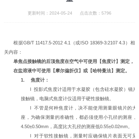
更新时间：2024-05-24 点击次数：5796
根据
GB/T 11417.5-2012 4.1
（或
ISO 18369-3:2107 4.3
）相
关内容：
单焦点接触镜的后顶焦度在空气中可使用【焦度计】测定，
在盐溶液中可使用【摩尔偏折仪】或【哈特曼法】测定。
1.
焦度计：
l
投影式焦度计适用于水凝胶（包含硅水凝胶）镜片
接触镜，电脑式焦度计仅适用于硬性接触镜。
l
不管是何种焦度计，决不能使用测量眼镜片的大
座，为确保测量的准确性，都必须使用小孔径的测座，
4.50
±
0.50mm
，高度比大孔径的测座低
0.55
±
0.02mm
。
l
对于软性接触镜，测量时应确保镜片表面无可见