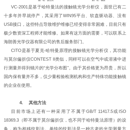
VC-2001
是基于哈特曼法的接触镜光学分析仪，面世已有二
十多年并早就停产，其采用了
WIN95
平台、软盘驱动器、没有
USB
接口，这些特点导致维护维修已经变得非常困难，目前只有
极少数资深工程师才能维修。如果有这方面的需要，可以联系上
海朗善光学仪器有限公司的售后服务部门。
CITO
是基于夏克
-
哈特曼原理的接触镜光学分析仪，其功能
与莫尔偏折仪
CONTEST II
类似，同样可以在空气中或溶液中进
行测量并得到镜片的“光学分布图"。由于其价格更为昂贵，所以
国内保有量并不多，仅少量检验检测机构和生产特殊功能接触镜
的企业在使用。
4.
其他方法
目前市场上还有一种采用了不属于
GB/T 11417.5
或
ISO
18369.3
（即不属于莫尔偏折仪，也不同于哈特曼法原理）的设
备，称为相移纹影法。单纯的纹影法是一种古老的光学测量方