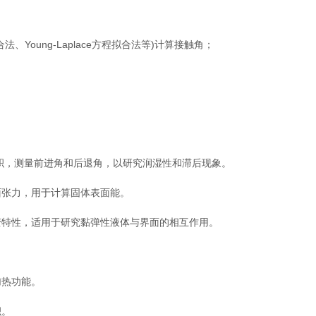
oung-Laplace方程拟合法等)计算接触角；
，测量前进角和后退角，以研究润湿性和滞后现象。
张力，用于计算固体表面能。
特性，适用于研究黏弹性液体与界面的相互作用。
热功能。
积。