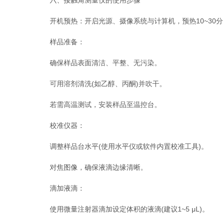
六、接触角测量仪的使用步骤
开机预热：开启光源、摄像系统与计算机，预热10~30
样品准备：
确保样品表面清洁、平整、无污染。
可用溶剂清洗(如乙醇、丙酮)并吹干。
若需高温测试，安装样品至温控台。
校准仪器：
调整样品台水平(使用水平仪或软件内置校准工具)。
对焦图像，确保液滴边缘清晰。
滴加液滴：
使用微量注射器滴加设定体积的液滴(建议1~5 μL)。