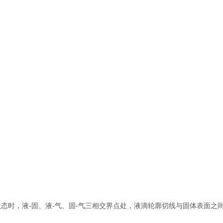
平衡状态时，液-固、液-气、固-气三相交界点处，液滴轮廓切线与固体表面