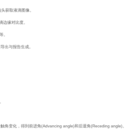
镜头获取液滴图像。
滴边缘对比度。
等。
导出与报告生成。
。
。
进角(Advancing angle)和后退角(Receding angle)。