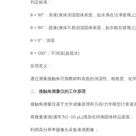
判定标准：
θ < 90°：亲液(液体润湿固体表面，如水滴在洁净玻璃上
θ > 90°：疏液(液体不易润湿固体表面，如水银在玻璃上
θ ≈ 0°：润湿
θ ≈ 180°：不润湿(超疏水)
应用意义：
通过测量接触角可推断材料表面的润湿性、粗糙度、化学
二、
接触角测量仪的工作原理
接触角测量仪基于光学成像原理和几何/力学模型计算液滴
将微量液滴(通常为1~10 μL)滴加在待测固体样品表面；
利用高分辨率摄像头采集液滴图像；