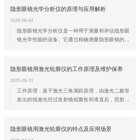
紫外线（UV）和可见光的透射程度，这对眼科医生
隐形眼镜光学分析仪的原理与应用解析
在制定治疗方案、评估眼睛健康状况以及改善患者
2025-06-04
佩戴体验都具有极其重要的意义。隐形眼镜透射比
隐形眼镜光学分析仪是一种用于测量和评估隐形眼
测试仪在临床应用中的重要性，具体包括以下几个
镜光学性能的设备。它通过精确测量隐形眼镜的光
方面：一、隐形眼镜的透射比测试与眼健康隐形眼
学特性，包括屈光度、球镜度、散光度、眼镜曲率
镜在改善视力的同时，可能会对眼睛产生一定的负
半径等参数，帮助眼科医生和隐形眼镜制造商更好
担，尤其是在长期佩戴时。它可以有效地评...
地设计和选配隐形眼镜，从而提高佩戴者的舒适度
隐形眼镜用激光轮廓仪的工作原理及维护保养
和视力矫正效果。一、工作原理隐形眼镜光学分析
2025-05-31
仪的工作原理主要依赖于光学测量技术，它通过投
工作原理：基于激光三角测距原理，由激光二极管
射光线并分析反射或折射的光线变化来计算隐形眼
发出的线激光经过发射镜组聚焦和准直后，照射到
镜的屈光特性。具体来说，分析仪会使用不同的光
隐形眼镜表面形成一条轮廓线，该轮廓线经过成像
源，如激光或白光，照射到隐形眼镜表面，并通过
镜组后在面阵光电接收器（如CCD/CMOS）上成
探测器检测反射光或折射光的变化。通过分析...
像，通过数据处理可以直接得到隐形眼镜的二维轮
隐形眼镜用激光轮廓仪的特点及应用场景
廓。若在垂直方向移动传感器或隐形眼镜，就能实