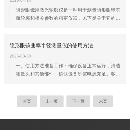
2025-04-14
现对隐形眼镜三维形状的非接触高精度测量。维护
隐形眼镜用激光轮廓仪是一种用于测量隐形眼镜表
保养定期清洁：使用干净、柔软的布料擦拭仪器外
面轮廓和相关参数的精密仪器，以下是关于它的详
部，去除灰尘和污渍。对于激光扫描头或其他光学
细介绍：特点非接触测量：避免了接触式测量可能
传感器，需使用专用的光学镜头清洁布或气吹进行
对隐形眼镜造成的划伤、变形等影响，保证了测量
清洁，避免使用含有酒精或溶剂的清洁剂...
的准确性和镜片的完整性。高精度：能够精确测量
隐形眼镜曲率半径测量仪的使用方法
隐形眼镜的曲率、厚度、直径等参数，精度可达到
2025-03-30
微米甚至更高级别，满足隐形眼镜生产和质量检测
一、使用方法准备工作：确保设备正常运行，清洁
的严格要求。快速测量：可以在短时间内完成对隐
测量头和其他部件，确认设备所需电源充足。客户
形眼镜的轮廓测量，提高生产效率，适用于大规模
准备：引导客户坐在适合的位置上，使其舒适放
生产线上的快速检测。三维测量能力：不仅能测量
松，并确保他们移除眼镜或隐形眼镜（如需测量隐
隐形眼镜的平面轮廓，还能获取其三维形状信...
形眼镜）。调整设备：根据测量需求，调整设备的
首页
上一页
下一页
末页
参数和位置，确保测量头与待测物体对齐。开始测
量：启动设备，根据设备指示进行操作，等待设备
自动完成测量过程。记录数据：将测量结果记录下