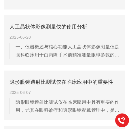
线通过一个准直系统(如透镜或孔径...
人工晶状体影像测量仪的使用分析
2025-06-28
一、仪器概述与核心功能人工晶状体影像测量仪是
眼科临床用于白内障手术前精准测量眼球参数的专
业设备，通过光学或影像学技术获取眼部结构数
据，为人工晶状体（IOL）的型号选择和手术方案
设计提供依据。其核心功能包括：角膜参数测量：
隐形眼镜透射比测试仪在临床应用中的重要性
角膜曲率、中央角膜厚度（CCT）、角膜直径（白
2025-06-07
到白距离，WTW）等。眼轴长度测量：利用光学相
隐形眼镜透射比测试仪在临床应用中具有重要的作
干生物测量（如OCT）或超声技术，精确测量眼球
用，尤其在眼科诊疗和隐形眼镜配戴管理中，是确
前后轴长。前房深度与晶状体参数：前房深度
保患者眼健康和提高配镜精准度的关键工具。它的
（ACD）、晶状体厚度（LT）等，用于评估眼球结
主要功能是测量隐形眼镜的透光性能，尤其是其对
构。数据整合与IOL计算公式：结合...