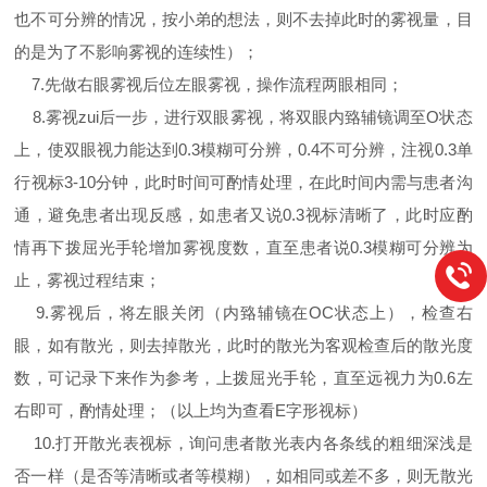
也不可分辨的情况，按小弟的想法，则不去掉此时的雾视量，目
的是为了不影响雾视的连续性）；
7.先做右眼雾视后位左眼雾视，操作流程两眼相同；
8.雾视zui后一步，进行双眼雾视，将双眼内臵辅镜调至O状态
上，使双眼视力能达到0.3模糊可分辨，0.4不可分辨，注视0.3单
行视标3-10分钟，此时时间可酌情处理，在此时间内需与患者沟
通，避免患者出现反感，如患者又说0.3视标清晰了，此时应酌
情再下拨屈光手轮增加雾视度数，直至患者说0.3模糊可分辨为
止，雾视过程结束；
9.雾视后，将左眼关闭（内臵辅镜在OC状态上），检查右
眼，如有散光，则去掉散光，此时的散光为客观检查后的散光度
数，可记录下来作为参考，上拨屈光手轮，直至远视力为0.6左
右即可，酌情处理；（以上均为查看E字形视标）
10.打开散光表视标，询问患者散光表内各条线的粗细深浅是
否一样（是否等清晰或者等模糊），如相同或差不多，则无散光