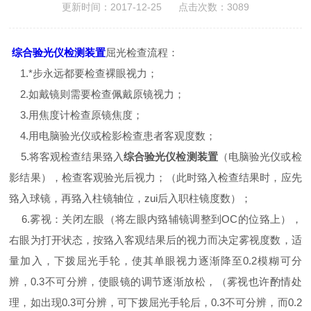
更新时间：2017-12-25 点击次数：3089
综合验光仪检测装置
屈光检查流程：
1.*步永远都要检查裸眼视力；
2.如戴镜则需要检查佩戴原镜视力；
3.用焦度计检查原镜焦度；
4.用电脑验光仪或检影检查患者客观度数；
5.将客观检查结果臵入
综合验光仪检测装置
（电脑验光仪或检
影结果），检查客观验光后视力；（此时臵入检查结果时，应先
臵入球镜，再臵入柱镜轴位，zui后入职柱镜度数）；
6.雾视：关闭左眼（将左眼内臵辅镜调整到OC的位臵上），
右眼为打开状态，按臵入客观结果后的视力而决定雾视度数，适
量加入，下拨屈光手轮，使其单眼视力逐渐降至0.2模糊可分
辨，0.3不可分辨，使眼镜的调节逐渐放松，（雾视也许酌情处
理，如出现0.3可分辨，可下拨屈光手轮后，0.3不可分辨，而0.2