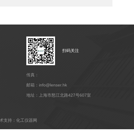
扫码关注
传真：
邮箱：info@lenser.hk
地址：上海市怒江北路427号607室
支持：
化工仪器网