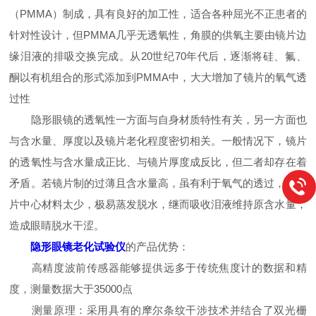
（PMMA）制成，具有良好的加工性，适合各种屈光不正患者的
针对性设计，但PMMA几乎无透氧性，角膜的供氧主要由镜片边
缘泪液的排吸交换完成。从20世纪70年代后，逐渐将硅、氟、
酮以有机组合的形式添加到PMMA中，大大增加了镜片的氧气透
过性
隐形眼镜的透氧性一方面与自身材质特性有关，另一方面也
与含水量、厚度以及镜片老化程度密切相关。一般情况下，镜片
的透氧性与含水量成正比、与镜片厚度成反比，但二者却存在着
矛盾。若镜片制的过薄且含水量高，虽有利于氧气的透过，但镜
片中心材料太少，极易蒸发脱水，继而吸收泪液维持原含水量，
造成眼睛脱水干涩。
隐形眼镜老化试验仪
的产品优势：
高精度波前传感器能够提供远多于传统焦度计的数据和精
度，测量数据大于35000点
测量原理：采用具有的摩尔条纹干涉技术并结合了双光栅