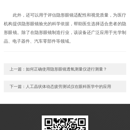
此外，还可以用于评估隐形眼镜适配性和视觉质量，为医疗
机构提供隐形眼镜验光的科学依据，帮助医生选择适合患者的隐
形眼镜。除了在隐形眼镜制造行业，该设备还广泛应用于光学制
品、电子器件、汽车零部件等领域。
上一篇：
如何正确使用隐形眼镜透氧测量仪进行测量？
下一篇：
人工晶状体动态疲劳测试仪在眼科医学中的应用