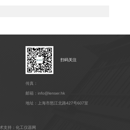
扫码关注
传真：
邮箱：info@lenser.hk
地址：上海市怒江北路427号607室
支持：
化工仪器网