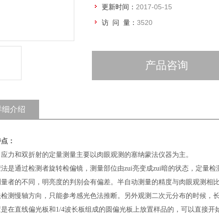
更新时间：
2017-05-15
访 问 量：
3520
产品咨询
详细介绍
特点：
，应力和双折射的定量测量主要以肉眼观测的塞纳蒙法仪器为主。
法是通过检测者旋转检偏镜，测量部位由zui亮变成zui暗的状态，定
测量者的不同，明亮度的判别会有偏差。半自动测量的精度与肉眼观测相
法检测慢轴方向，只能参考感光色法推断。另外观测二次元分布的时候，
置是在直线偏光板和1/4波长板组成的圆偏光板上放置样品的，可以直接