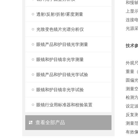
和慢
上显
透射/反射/折射/雾度测量
连接
光源
光致变色镜片光谱分析仪
眼镜产品和护目镜光学测量
技术
眼镜和护目镜非光学测量
外观尺寸
重量（
眼镜产品和护目镜光学试验
圆偏光板
测量空
眼镜和护目镜非光学试验
检测
眼镜行业用标准器和校验装置
设定波
反复测
查看全部产品
测量范
有效像素