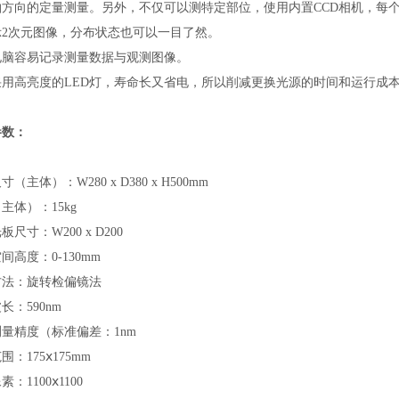
轴方向的定量测量。另外，不仅可以测特定部位，使用内置CCD相机，每
示2次元图像，分布状态也可以一目了然。
电脑容易记录测量数据与观测图像。
采用高亮度的LED灯，寿命长又省电，所以削减更换光源的时间和运行成
参数：
（主体）：W280 x D380 x H500mm
主体）：15kg
尺寸：W200 x D200
间高度：0-130mm
方法：旋转检偏镜法
长：590nm
量精度（标准偏差：1nm
围：175ⅹ175mm
：1100ⅹ1100