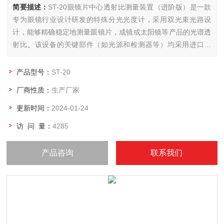
简要描述：
ST-20眼镜片中心透射比测量装置（进阶版）是一款
专为眼镜行业设计研发的特殊分光光度计，采用双光束光路设
计，能够精确稳定地测量眼镜片，成镜或太阳镜等产品的光谱透
射比。该设备的关键部件（如光源和检测器等）均采用进口器
件，保证了仪器的可靠性能。专门设计的开放式样品仓能够轻松
放置各种镜片和太阳镜，操作简单。定制的软件系统能够针对眼
产品型号：
ST-20
视光领域要求，满足诸多国内外行业标准。
厂商性质：
生产厂家
更新时间：
2024-01-24
访 问 量：
4285
产品咨询
联系我们