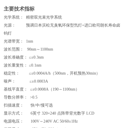
主要技术指标
光学系统： 精密双光束光学系统
光源： 预调日本滨松无臭氧环保型氘灯+进口欧司朗长寿命卤
钨灯
光谱带宽： 1nm
波长范围： 90nm～1100nm
波长准确度： ≤±0.3nm
波长重复性： ≤0.1nm
稳定性
：
≤±0.0004A/h（500nm，开机预热30min）
噪声
：
≤±0.0003A
基线平直度
：
≤±0.0008A（190～1100nm）
导数分辨率
：
>0.5
扫描速度
：
快/中/慢可选
显示方式： 6英寸 320×240 点阵带背光数字 LCD
电源电压
：
100V～240V AC 50/60±1Hz