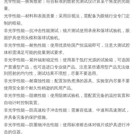
光学性能---狭角散射：符合标准的散射光测试仪计算某个角度的光能
量。
光学性能---材料和表面质量：采用目视法，需配备为眼镜行业专门定
制的暗箱。
非光学性能---抗冲击性能测试：镜片测试使用承座和落球试验机，眼
面护具使用头模和落球试验机。
非光学性能---耐热性能：使用优质给国产恒温箱即可，注意大测试腔
体积需满足可能的批量测试要求。
非光学性能---紫外辐射稳定性：使用基于氙灯光源的试验箱，可选国
产普通型产品，也可选进口专业级产品。注意某些通用型产品无法做
到照射的均匀性，测试结果不理想，尽量不要选用。
非光学性能---耐腐蚀性能：配置加热煮沸的器具。实验室内尽量不要
使用安全新个耐久性稍逊的民用产品。
非光学性能---阻燃性能：使用阻燃试验机，需配置完备的温控装置和
自动计时控制装置。
非光学性能---防高速粒子冲击性能：需兼容低速、中速和高速测试，
并具备完备的保护措施。
非光学性能---防重物冲击性能：使用标准锥击体对镜片或护具进行冲
击的仪器。