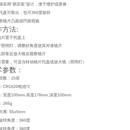
镜采用
"
易安装
"
设计，便于维护或更换
托盘可取出，也可
360
度旋转
察镜片凸面或凹面瑕疵
作方法:
镜片置于托盘上
开照明灯，调整好角度使其对准镜片
头部靠近放大镜后观察镜片
有需要，可适当转动镜片托盘或放大镜（照明灯）
术参数：
倍数：
15
倍
：
CR1620
电池
*2
：宽度
100mm,
高度
178mm,
深度
100mm
：
265g
距离
: 55±5mm
旋转角度：
360
度
旋转角度：
360
度