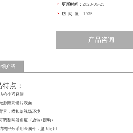
更新时间：
2023-05-23
访 问 量：
1935
产品咨询
详细介绍
品特点：
结构小巧轻便
光源照亮镜片表面
背景，模拟暗视场环境
可调整照射角度（旋转
+
摆动）
结构部分采用金属件，坚固耐用