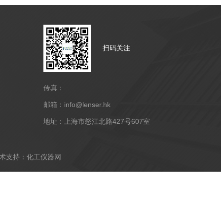
扫码关注
传真：
邮箱：info@lenser.hk
地址：上海市怒江北路427号607室
支持：
化工仪器网