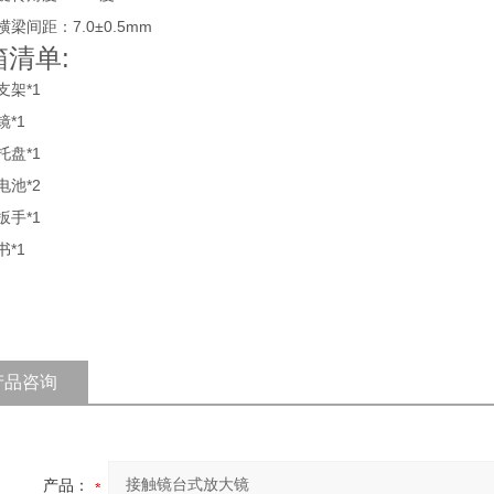
横梁间距：
7.0±0.5mm
箱清单:
支架
*1
镜
*1
托盘
*1
电池
*2
扳手
*1
书
*1
产品咨询
产品：