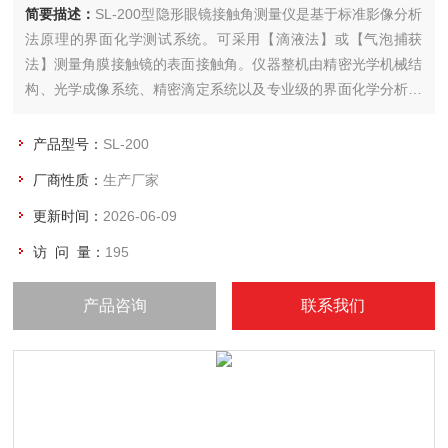
简要描述：
SL-200型隐形眼镜接触角测量仪是基于标准影像分析
法原理的界面化学测试系统。可采用【滴液法】或【气泡捕获
法】测量角膜接触镜的表面接触角。仪器整机由精密光学机械结
构、光学成像系统、精密滴定系统以及专业级的界面化学分析软
件组成，可用于测试动态和静态接触角值、固体表面自由能及其
分布、液-气和液-液界面张力值、液体界面粘弹指数等。
产品型号：
SL-200
厂商性质：
生产厂家
更新时间：
2026-06-09
访 问 量：
195
产品咨询
联系我们