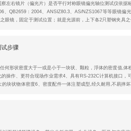
察左右镜片（偏光片）是否平行对称眼镜偏光轴位测试仪依据标准
3：2006、QB2659：2004、ANSIZ80.3、AS/NZS1067
试之眼镜，固定于测试位置；就是光源前，上下各2只塑钢夹具
光源...
测试步骤
任何形状密度大于一或是小于一块状、颗粒，浮体的密度值,体
的操作、更符合现场作业需求4、具有RS-232C计算机接口
测比较大的块状物体密度6、密度配件一体注塑成型,经久耐用,不易摔
品抗高温固体测试机的测试步骤：...