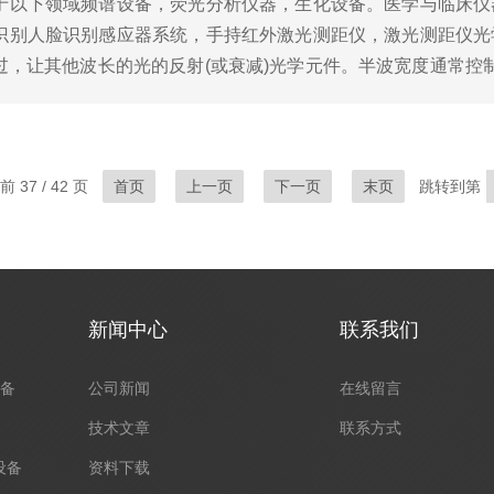
于以下领域频谱设备，荧光分析仪器，生化设备。医学与临床仪
识别人脸识别感应器系统，手持红外激光测距仪，激光测距仪光
，让其他波长的光的反射(或衰减)光学元件。半波宽度通常控制
带滤光片采用多层硬膜经离子辅助沉积纳米材料高真空蒸发而成..
 37 / 42 页
首页
上一页
下一页
末页
跳转到第
新闻中心
联系我们
设备
公司新闻
在线留言
技术文章
联系方式
设备
资料下载