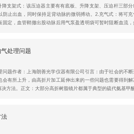
.升降支架式：该压迫器主要有有底板、升降支架、压迫杆三部
以防止出血，同时保持足背动脉的微弱搏动。2.充气式：将可
板固定，血管鞘撤出股动脉后用气泵盈透明袋可暂时阻断血流，
料板、螺旋钮、压迫头和绑带三部分组成。安装时将压迫头对准..
的气处理问题
理问题作者：上海朗善光学仪器有限公司引言：由于社会的不断
也会有所上升，由高折片加工延伸出来的一些问题也需要得到解
方法。正文：大部分高折树脂镜片都属于典型的硫代氨基甲酸酯（Th
镜片的折射率起了关键作用。通常情况下，折射率越高...
方法