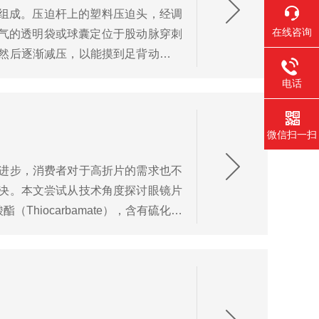
分组成。压迫杆上的塑料压迫头，经调
在线咨询
充气的透明袋或球囊定位于股动脉穿刺
然后逐渐减压，以能摸到足背动脉搏
.
电话
微信扫一扫
进步，消费者对于高折片的需求也不
决。本文尝试从技术角度探讨眼镜片
iocarbamate），含有硫化物