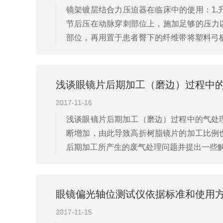
镜架镀层结合力压迫器在临床中的使用：1
节后压在动脉穿刺部位上，施加足够的压力
部位，再用置于患者臀下的纤维带将塑料弓
动而又无穿刺部位出血为度。3.旋扭式：由塑
浅谈眼镜片后期加工（磨边）过程中
2017-11-16
浅谈眼镜片后期加工（磨边）过程中的气处
断增加，由此导致高折树脂镜片的加工比例
后期加工所产生的废气处理问题并提出一些解决
和苯乙烯。在这种高分子化合物里，硫元素对
眼镜偏光轴位测试仪依据标准和使用
2017-11-15