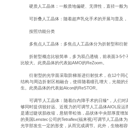
硬质人工晶体：一般质地偏硬、无弹性，直径一般为5.
可折叠人工晶体：随着超声乳化手术的开展与普及，为了
按照功能分类
多焦点人工晶体：多焦点人工晶体分为折射型和衍射
折射型概念比较简单，多为双凸透镜，前表面3-5个
比较大。此类晶体的代表如AMO的ReZoom。
衍射型的光学面采取阶梯渐进衍射技术，在12个同心圆
结构与周边折射区相融合，使得随着瞳孔增大，光能的分
生。此类晶体的代表如Alcon的ReSTOR。
可调节人工晶体：随着白内障手术的日臻*，人们对高
够同时提供较好远、近视力的可调节人工晶体AIOL应
是通过睫状肌收缩，悬韧带松弛，晶状体中央部厚度增加
的美国Lenstec公司的Tetraflex(福来视)可
光学部发生一定的形变，从而完成调节。此外，生物相容