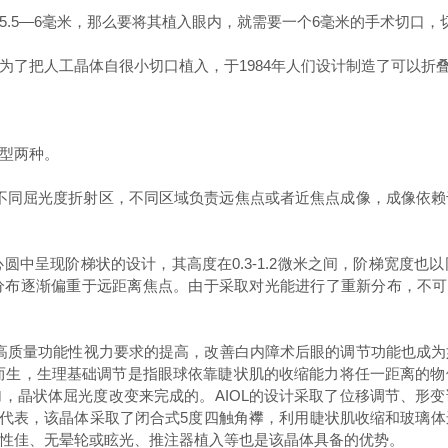
5—6毫米，那么要将其植入眼内，就需要一个6毫米的手术切口，
把人工晶体自很小切口植入，于1984年人们设计制造了可以折
型两种。
不同屈光度折射区，不同区域负责远焦点或者近焦点成像，成像依赖
中呈现阶梯状的设计，其高度在0.3-1.2微米之间，阶梯宽度也
布逐渐偏重于远距离焦点。由于采取对光能进行了重新分布，不可
质量功能性视力要求的提高，改善白内障术后眼的调节功能也成为
运而生，生理基础调节是指眼球依靠睫状肌的收缩能力将任一距离的
，晶状体屈光度改变来完成的。AIOL的设计采取了位移调节、形
调节人工晶体为代表，该晶体采取了闭合式5度四触角襻，利用睫状肌收缩
性佳、无晕轮或眩光、推注器植入等也是该晶体具备的优势。