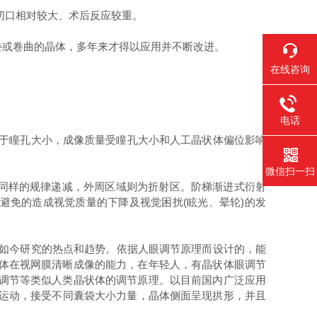
切口相对较大、术后反应较重。
叠或卷曲的晶体，多年来才得以应用并不断改进。
在线咨询
电话
于瞳孔大小，成像质量受瞳孔大小和人工晶状体偏位影响
微信扫一扫
以同样的规律递减，外周区域则为折射区。阶梯渐进式衍射
避免的造成视觉质量的下降及视觉困扰(眩光、晕轮)的发
如今研究的热点和趋势。依据人眼调节原理而设计的，能
物体在视网膜清晰成像的能力，在年轻人，有晶状体眼调节
变调节等类似人类晶状体的调节原理。以目前国内广泛应用
和玻璃体运动，接受不同囊袋大小力量，晶体侧面呈现拱形，并且