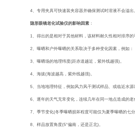
4、专用夹具可快速装夹容器并确保测试时溶液不会溢出
隐形眼镜老化试验仪的影响因素
：
1、得出的是相对于其他材料，该材料耐久性相对排序的
2、曝晒和户外曝晒的关系取决于多种变化因素，例如：
3、曝晒场的地理纬度(距赤道越近，紫外线越强)。
4、海拔(海波越高，紫外线越强)。
5、当地地理特征，例如风力风干测试样品、或临近水源
6、逐年的天气无常变化，连续几年在同一地点造成的老化
7、季节变化(冬季曝晒损坏程度可能仅为夏季曝晒的七分
8、样品放置角度(5°偏南，还是正北)。