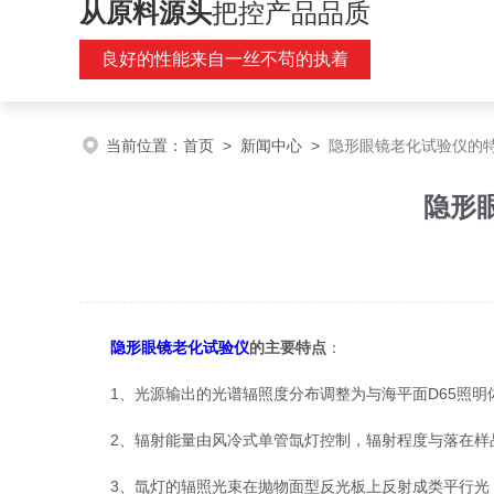
从原料源头
把控产品品质
良好的性能来自一丝不苟的执着
当前位置：
首页
>
新闻中心
>
隐形眼镜老化试验仪的
隐形
隐形眼镜老化试验仪
的主要特点
：
1、光源输出的光谱辐照度分布调整为与海平面D65照明
2、辐射能量由风冷式单管氙灯控制，辐射程度与落在样
3、氙灯的辐照光束在抛物面型反光板上反射成类平行光