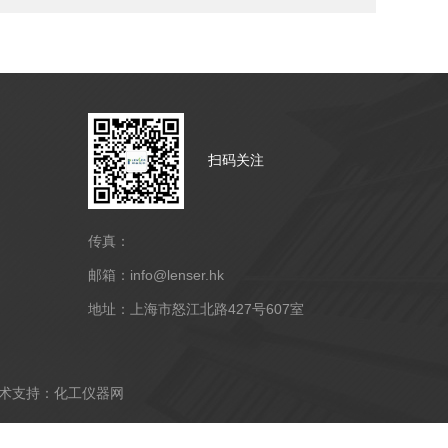
扫码关注
传真：
邮箱：info@lenser.hk
地址：上海市怒江北路427号607室
支持：
化工仪器网