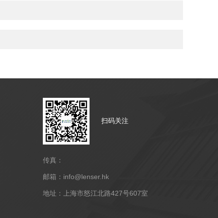
扫码关注
传真：
邮箱：info@lenser.hk
地址：上海市怒江北路427号607室