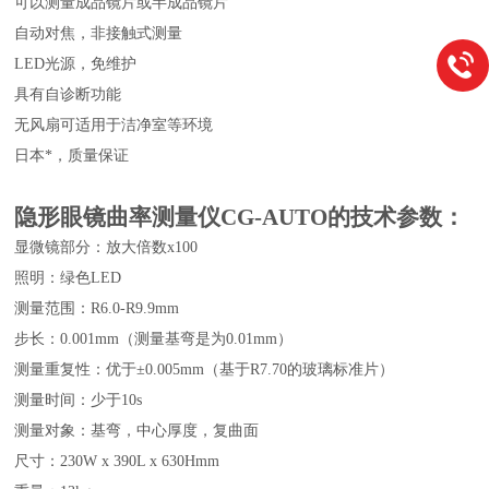
可以测量成品镜片或半成品镜片
自动对焦，非接触式测量
LED光源，免维护
具有自诊断功能
无风扇可适用于洁净室等环境
日本*，质量保证
隐形眼镜曲率测量仪
CG-AUTO
的技术参数：
显微镜部分：放大倍数x100
照明：绿色LED
测量范围：R6.0-R9.9mm
步长：0.001mm（测量基弯是为0.01mm）
测量重复性：优于±0.005mm（基于R7.70的玻璃标准片）
测量时间：少于10s
测量对象：基弯，中心厚度，复曲面
尺寸：230W x 390L x 630Hmm