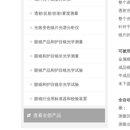
整个
透射
透射/反射/折射/雾度测量
整个
针对于
光致变色镜片光谱分析仪
镜片
眼镜产品和护目镜光学测量
可被
眼镜和护目镜非光学测量
金属
成品
眼镜产品和护目镜光学试验
半成
未下
眼镜和护目镜非光学试验
眼镜行业用标准器和校验装置
全自
示：
查看全部产品
测量
测量