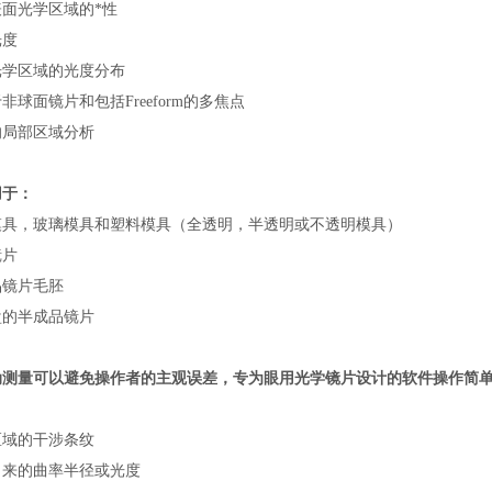
表面光学区域的*性
光度
光学区域的光度分布
非球面镜片和包括Freeform的多焦点
的局部区域分析
用于：
模具，玻璃模具和塑料模具（全透明，半透明或不透明模具）
镜片
品镜片毛胚
盘的半成品镜片
动测量可以避免操作者的主观误差，专为眼用光学镜片设计的软件操作简
区域的干涉条纹
出来的曲率半径或光度