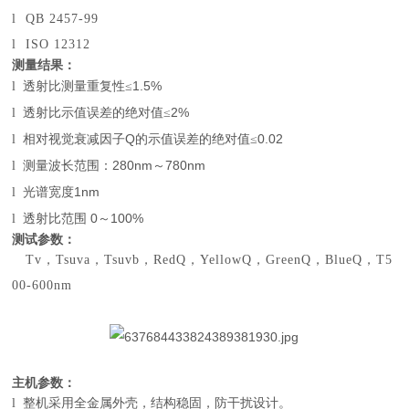
l
QB 2457-99
l
ISO 12312
测量结果：
1.5%
l
透射比测量重复性≤
2%
l
透射比示值误差的绝对值≤
Q
0.02
l
相对视觉衰减因子
的示值误差的绝对值≤
280nm
780nm
l
测量波长范围：
～
1nm
l
光谱宽度
0
100%
l
透射比范围
～
测试参数：
Tv
，
Tsuva
，
Tsuvb
，
RedQ
，
YellowQ
，
GreenQ
，
BlueQ
，
T5
00-600nm
主机参数：
l
整机采用全金属外壳，结构稳固，防干扰设计。