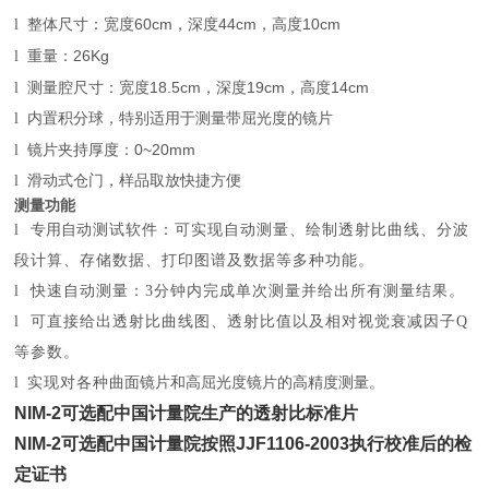
60cm
44cm
10cm
l
整体尺寸：宽度
，深度
，高度
26Kg
l
重量：
18.5cm
19cm
14cm
l
测量腔尺寸：宽度
，深度
，高度
l
内置积分球，特别适用于测量带屈光度的镜片
0~20mm
l
镜片夹持厚度：
l
滑动式仓门，样品取放快捷方便
测量功能
l
专用自
动测试软件：可实现自动测量、绘制透射比曲线、分波
段计算、存储数据、打印图谱及数据等多种功能。
l
快速自动测量：
3
分钟内完成单次测量并给出所有测量结果。
l
可直接给出透射比曲线图、透射比值以及相对视觉衰减因子
Q
等参数。
l
实现对各种
曲面镜片和高屈光度镜片的高精度测量。
NIM-2
可选配中国计量院生产的透射比标准片
NIM-2
可选配中国计量院按照JJF1106-2003执行校准后的检
定证书