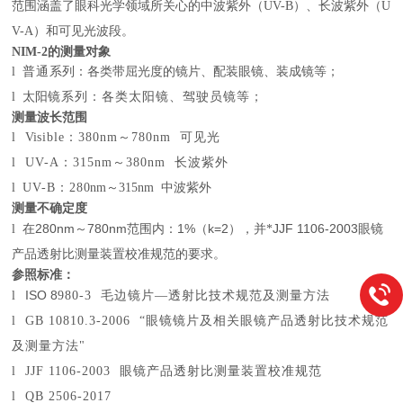
范围涵盖了眼科光学领域所关心的中波紫外（
UV-B
）、长波紫外（
U
V-A
）和可见光波段。
NIM-2的测量对象
l
普通
系列：各类带屈光度的镜片、配装眼镜、装成镜等；
l
太阳
镜系列：各类太阳镜、驾驶员镜等；
测量波长范围
l
Vi
sible
：
380nm
～
780nm
可见光
l
UV-A
：
315nm
～
380nm
长波紫外
l
UV-B
：
28
0nm
～
315nm
中波紫外
测量不确定度
280nm
780nm
1%
k=2
JJF 1106-2003
l
在
～
范围内：
（
），并*
眼镜
产品透射比测量装置校准规范的要求。
参照标准：
ISO 8
l
980-3
毛边镜片
—
透射比技术规范及测量方法
l
GB 10810.3-2006 “
眼镜镜片及相关眼镜产品透射比技术规范
及测量方法
"
l
JJF 1106-2003
眼镜产品透射比测量装置校准规范
l
QB 2506-2017