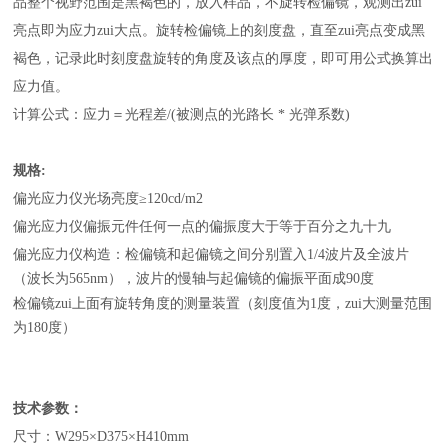
品整个视野范围是黑褐色的，放入样品，不旋转检偏镜，观测出zui
亮点即为应力zui大点。旋转检偏镜上的刻度盘，直至zui亮点变成黑
褐色，记录此时刻度盘旋转的角度及该点的厚度，即可用公式换算出
应力值。
计算公式：应力＝光程差/(被测点的光路长 * 光弹系数)
规格
:
偏光应力仪光场亮度≥120cd/m2
偏光应力仪偏振元件任何一点的偏振度大于等于百分之九十九
偏光应力仪构造：检偏镜和起偏镜之间分别置入1/4波片及全波片
（波长为565nm），波片的慢轴与起偏镜的偏振平面成90度
检偏镜zui上面有旋转角度的测量装置（刻度值为1度，zui大测量范围
为180度）
技术参数：
尺寸：W295×D375×H410mm