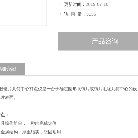
更新时间：
2019-07-10
访 问 量：
3136
产品咨询
详细介绍
-30眼镜片几何中心打点仪是一台于确定圆形眼镜片或镜片毛坯几何中心的
镜片表面。
特点：
夹具操作简单，一秒内完成定位
全金属结构，厚重结实，坚固耐用