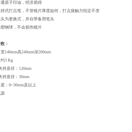
普通原子印油，经济易得
保持式打点笔，不管镜片厚度如何，打点接触力恒定不变
笔头为更换式，并自带备用笔头
为塑钢球，不会损伤镜片
参数：
宽140mm高240mm深200mm
约3 Kg
大夹持直径：120mm
小夹持直径：30mm
度：0~30mm及以上
电源