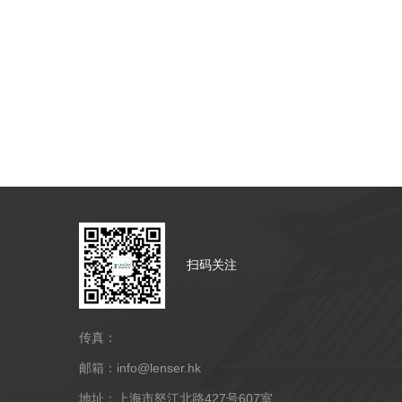
扫码关注
传真：
邮箱：info@lenser.hk
地址：上海市怒江北路427号607室