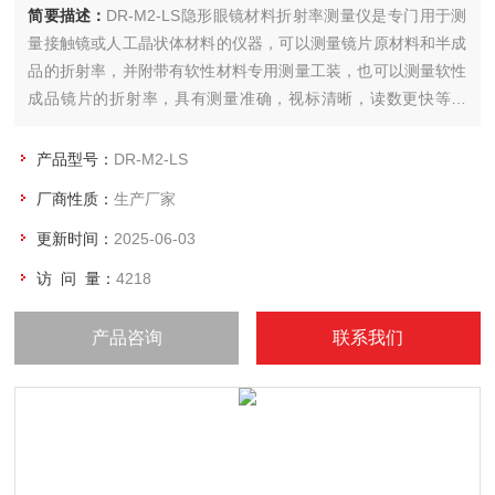
简要描述：
DR-M2-LS隐形眼镜材料折射率测量仪是专门用于测
量接触镜或人工晶状体材料的仪器，可以测量镜片原材料和半成
品的折射率，并附带有软性材料专用测量工装，也可以测量软性
成品镜片的折射率，具有测量准确，视标清晰，读数更快等特
点。标准配备有546nm滤光片，符合眼科光学的参考波长要求，
另配有480nm和644nm可测量镜片的色散系数（阿贝数）。
产品型号：
DR-M2-LS
厂商性质：
生产厂家
更新时间：
2025-06-03
访 问 量：
4218
产品咨询
联系我们