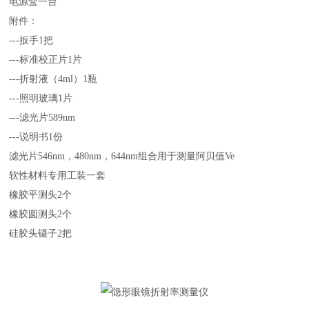
电源盒一台
附件：
---扳手1把
---标准校正片1片
---折射液（4ml）1瓶
---照明玻璃1片
---滤光片589nm
---说明书1份
滤光片546nm，480nm，644nm组合用于测量阿贝值Ve
软性材料专用工装一套
橡胶平测头2个
橡胶圆测头2个
硅胶头镊子2把