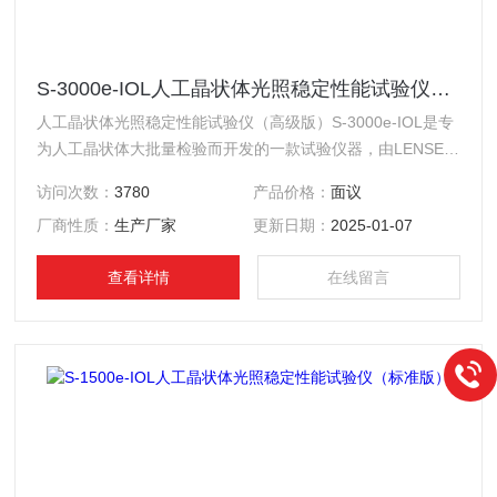
S-3000e-IOL人工晶状体光照稳定性能试验仪（高级版）
人工晶状体光照稳定性能试验仪（高级版）S-3000e-IOL是专
为人工晶状体大批量检验而开发的一款试验仪器，由LENSER
OPTICAL和意大利厂家共同研发。用于确定人工晶状体材料
访问次数：
3780
产品价格：
面议
经过波长为300~400nm的光辐射下的光学稳定性。*符合
厂商性质：
生产厂家
更新日期：
2025-01-07
YY0290.5的相关要求。
查看详情
在线留言