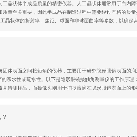
人工晶状体半成品质量的精密仪器。人工晶状体通常用于白内障
和质量至关重要，因此半成品在制造过程中需要经过严格的质量
人工晶状体的折射率、焦距、球面和非球面曲率等参数，以确保
尺寸，以确定其是否满足预定的公差范围。3、表面质量检查：评估
？
与固体表面之间接触角的仪器，主要用于研究隐形眼镜表面的润
面的亲水性或疏水性。以下是隐形眼镜接触角测量仪的工作原理
照亮待测样品，而摄像头则用于捕捉液滴在隐形眼镜表面上的形
。2、液滴放置：在进行测量之前，需要将一滴液体(通常是生理
么？