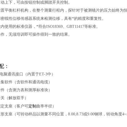
自动上下，可由按钮控制或脚踏开关控制。
内置平衡杠杆机构，在整个测量行程内，探针对于被测镜片的压力始终为
重复性。
精密线性位移传感器系统来检测位移，具有*的精度和
内使用的标准仪器，*符合ISO18369、GBT11417等标准。
操作，无须培训即可操作得到一致的结果。
配：
32电脑通讯接口（内置于ET-3中）
采集软件（含软件和通讯电缆）
套件（含测力表和测厚标准块）
开关（解放双手）
曲率半径）
固定支座（客户可
定制
形支座（可转动样品以测量不同位置，8.00,8.73或9.00钢球，转动角度4~