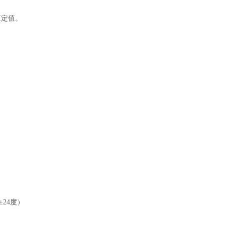
恒定值。
±24度）