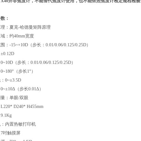
VX40并非焦度计，不能替代焦度计使用，也不能依照焦度计检定规程检验
参数：
原理：夏克-哈德曼矩阵原理
域：约40mm宽度
：-15~+10D（步长：0.01/0.06/0.125/0.25D）
0.12D
~10D（步长：0.01/0.06/0.125/0.25D）
0~180°（步长1°）
0~±3.5D
~±10Δ（步长0.01Δ）
量：单眼/双眼
220* D240* H455mm
.1Kg
机：内置热敏打印机
7吋触摸屏