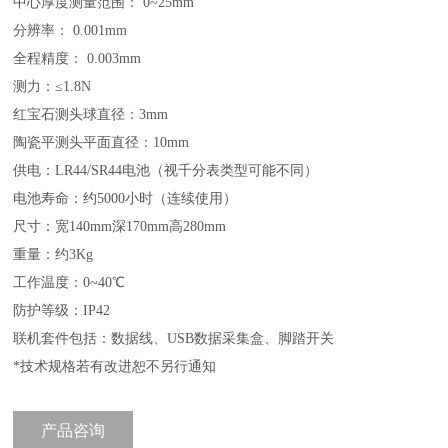
中心厚度测量范围： 0~25mm
分辨率： 0.001mm
全程精度： 0.003mm
测力：≤1.8N
红宝石测头球直径：3mm
陶瓷平测头平面直径：10mm
供电：LR44/SR44电池
（视千分表类型可能不同）
电池寿命：约5000小时（连续使用）
尺寸：宽140mm深170mm高280mm
重量：约3Kg
工作温度：0~40℃
防护等级：IP42
联机套件包括：数据线、USB数据采集盒、脚踏开关
*技术规格若有改进恕不另行通知
产品咨询