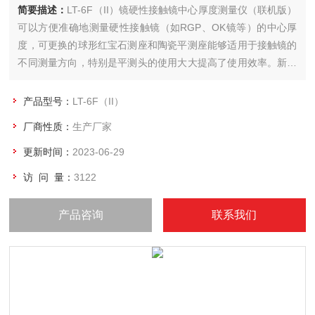
简要描述：
LT-6F（II）镜硬性接触镜中心厚度测量仪（联机版）
可以方便准确地测量硬性接触镜（如RGP、OK镜等）的中心厚
度，可更换的球形红宝石测座和陶瓷平测座能够适用于接触镜的
不同测量方向，特别是平测头的使用大大提高了使用效率。新增
加的联机组件可以将测量到的数据传输给电脑，只需踩一下脚踏
开关，数据就被输入软件中（如Excel、txt等）
产品型号：
LT-6F（II）
厂商性质：
生产厂家
更新时间：
2023-06-29
访 问 量：
3122
产品咨询
联系我们