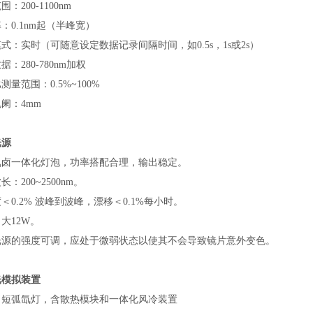
：200-1100nm
：0.1nm起（半峰宽）
式：实时（可随意设定数据记录间隔时间，如0.5s，1s或2s）
据：280-780nm加权
测量范围：0.5%~100%
阑：4mm
光源
氘卤一体化灯泡，功率搭配合理，输出稳定。
：200~2500nm。
＜0.2% 波峰到波峰，漂移＜0.1%每小时。
大12W。
光源的强度可调，应处于微弱状态以使其不会导致镜片意外变色。
光模拟装置
：短弧氙灯，含散热模块和一体化风冷装置