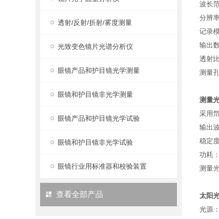
波长范围
分辨率
透射/反射/折射/雾度测量
记录模
输出数
光致变色镜片光谱分析仪
透射比
眼镜产品和护目镜光学测量
测量孔
眼镜和护目镜非光学测量
测量
采用
眼镜产品和护目镜光学试验
输出波长
稳定度
眼镜和护目镜非光学试验
功耗：
眼镜行业用标准器和校验装置
测量
查看全部产品
太阳
光源