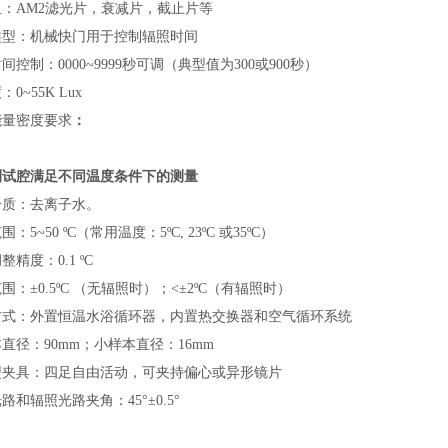
：AM2滤光片，衰减片，截止片等
类型：机械快门用于控制辐照时间
间控制：0000~9999秒可调（典型值为300或900秒）
0~55K Lux
能量密度要求
：
测试腔满足不同温度条件下的测量
介质：去离子水。
：5~50 ºC（常用温度：5ºC, 23ºC 或35ºC）
整精度：0.1 ºC
围：±0.5ºC （无辐照时）；<±2ºC（有辐照时）
方式：外置恒温水浴循环器，内置热交换器和空气循环系统
直径：90mm；小样本直径：16mm
型夹具：四足自由活动，可夹持偏心或异形镜片
路和辐照光路夹角：45°±0.5°