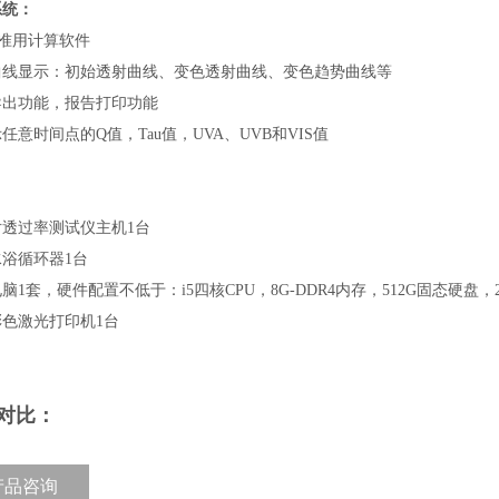
系统：
标准用计算软件
曲线显示：初始透射曲线、变色透射曲线、变色趋势曲线等
导出功能，报告打印功能
任意时间点的Q值，Tau值，UVA、UVB和VIS值
片透过率测试仪主机1台
浴循环器1台
脑1套，硬件配置不低于：i5四核CPU，8G-DDR4内存，512G固态硬盘，
彩色激光打印机1台
对比：​
产品咨询