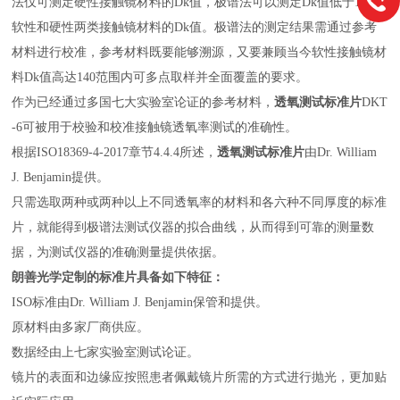
法仅可测定硬性接触镜材料的Dk值，极谱法可以测定Dk值低于193的
软性和硬性两类接触镜材料的Dk值。极谱法的测定结果需通过参考
材料进行校准，参考材料既要能够溯源，又要兼顾当今软性接触镜材
料Dk值高达140范围内可多点取样并全面覆盖的要求。
作为已经通过多国七大实验室
论证的参考材料，
透氧测试标准片
DKT
-6可被用于校验和校准接触镜透氧率测试的准确性。
根据ISO18369-4-2017章节4.4.4所述，
透氧测试标准片
由Dr. William
J. Benjamin提供。
只需选取两种或两种以上不同透氧率的材料和各六种不同厚度的标准
片，就能得到极谱法测试仪器的拟合曲线，从而得到可靠的测量数
据，为测试仪器的准确测量提供依据。
朗善光学定制的标准片具备如下特征：
ISO标准由Dr. William J. Benjamin保管和提供。
原材料由多家厂商供应。
数据经由上七家实验室测试论证。
镜片的表面和边缘应按照患者佩戴镜片所需的方式进行抛光，更加贴