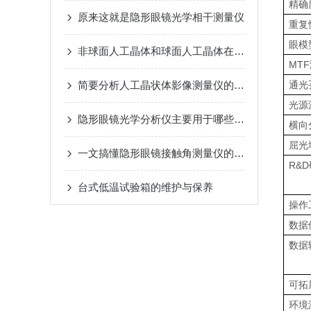
精确
原来这就是隐形眼镜光学相干测量仪
重复
眼模
非球面人工晶体和球面人工晶体在视功能和波前像差方面的比较
MTF
简要分析人工晶状体影像测量仪的功能特点
通光
光源
隐形眼镜光学分析仪主要用于哪些应用？
横向
屈光
一文搞懂隐形眼镜接触角测量仪的性能特点
R&D
台式低温试验箱的维护与保养
操作
数据
数据
可拓
环境