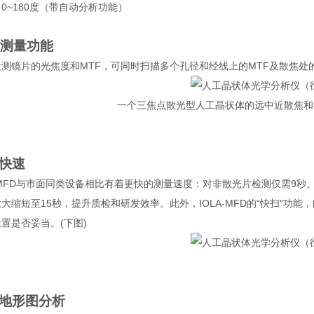
：
0~180
度（带自动分析功能）
测量功能
检测镜片的光焦度和
MTF
，可同时扫描多个孔径和经线上的
MTF
及散焦处
一个三焦点散光型人工晶状体的远中近散焦和
快速
MFD
与市面同类设备相比有着更快的测量速度：对非散光片检测仅需9秒
大缩短至15秒，提升质检和研发效率。此外，IOLA-MFD的“快扫"功
置是否妥当。(下图)
地形图分析