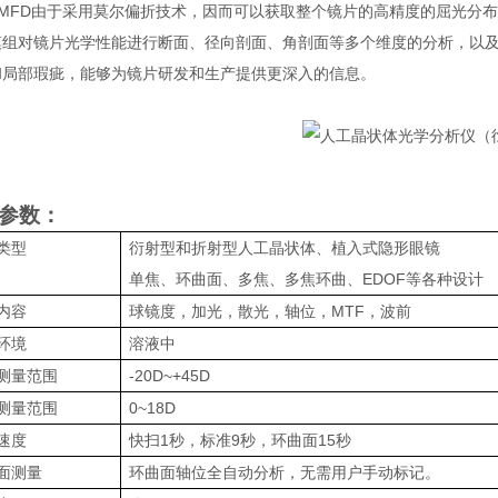
-MFD
由于采用莫尔偏折技术，因而可以获取整个镜片的高精度的屈光分布
模组对镜片光学性能进行断面、径向剖面、角剖面等多个维度的分析，以
和局部瑕疵，能够为镜片研发和生产提供更深入的信息。
参数：
类型
衍射型和折射型人工晶状体、植入式隐形眼镜
单焦、环曲面、多焦、多焦环曲、
EDOF
等各种设计
内容
球镜度，加光，散光，轴位，
MTF
，波前
环境
溶液中
测量范围
-20D~+45D
测量范围
0~18D
速度
快扫
1
秒，标准
9
秒，环曲面
15
秒
面测量
环曲面轴位全自动分析，无需用户手动标记。