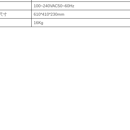
100~240VAC50~60Hz
尺寸
610*410*230mm
16Kg