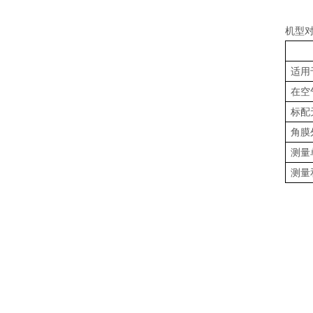
机型
适用
在空
标配
角膜
测量
测量