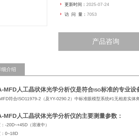
更新时间：
2025-07-24
访 问 量：
7053
产品咨询
详细介绍
A-MFD
人工晶状体光学分析仪
是符合
标准的专业设
ISO
-MFD
符合
ISO11979-2
（及
YY-0290.2
）中标准眼模型系统
#1
无相差实体
A-MFD
人工晶状体光学分析仪的主要测量参数：
度：
-20D~+45D
（溶液中）
度：
0~18D