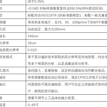
度
优于
0.25%
性
<0.04D
对标样测量重复性达到
0.5%(99%
置信区间
)
型
标配符合
ISO11979-2
的标准眼模型
1
，标配一枚无像
测量
单焦和多焦镜片，在
25
、
50
、
100lp/mm
下的
MTF
测
孔径
自由设定，最大孔径
6mm
波长
545nm
分辨率
25um
地形图分辨率
0.01D
研发模式
基于莫尔偏折技术获取的高分辨率屈光地形图，结合
等多个维度的分析，以及成像波前分析等。
工模式
条码接入，批量检验，设定样品阈值自动判断合格品
储存
所有测量数据自动记录保存，满足
CFR21
对电子记录
输出
内置报告可视化编辑器，用户可自定义排版格式和内
片，曲线的形式输出。
展
测量可调节人工晶体的施力装置。
温度
5~45℃