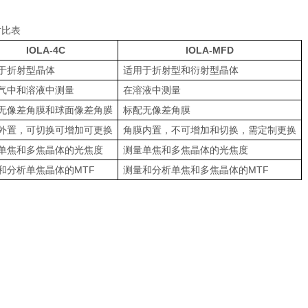
对比表
IOLA-4C
IOLA-MFD
于折射型晶体
适用于折射型和衍射型晶体
气中和溶液中测量
在溶液中测量
无像差角膜和球面像差角膜
标配无像差角膜
外置，可切换可增加可更换
角膜内置，不可增加和切换，需定制更换
单焦和多焦晶体的光焦度
测量单焦和多焦晶体的光焦度
和分析单焦晶体的
MTF
测量和分析单焦和多焦晶体的
MTF