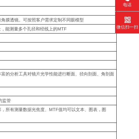
电话
差角膜透镜。可按照客户需求定制不同眼模型
微信扫一扫
量，能测量多个孔径和经线上的
MTF
丰富的分析工具对镜片光学性能进行断面、径向剖面、角剖面
。
的监管
容，所有测量数据光焦度、
MTF
值均可以文本、图表，图