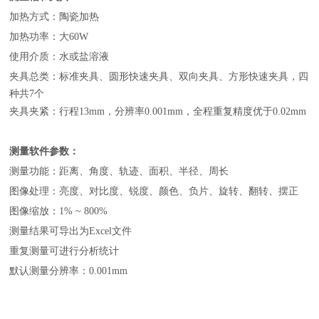
加热方式：陶瓷加热
加热功率：大60W
使用介质：水或盐溶液
夹具总类：标准夹具、圆形快速夹具、双向夹具、方形快速夹具，四
种共7个
夹具夹紧：行程13mm，分辨率0.001mm，全程重复精度优于0.02mm
测量软件参数：
测量功能：距离、角度、轨迹、面积、半径、周长
图像处理：亮度、对比度、锐度、颜色、负片、旋转、翻转、摆正
图像缩放：1% ~ 800%
测量结果可导出为Excel文件
重复测量可进行分析统计
默认测量分辨率：0.001mm