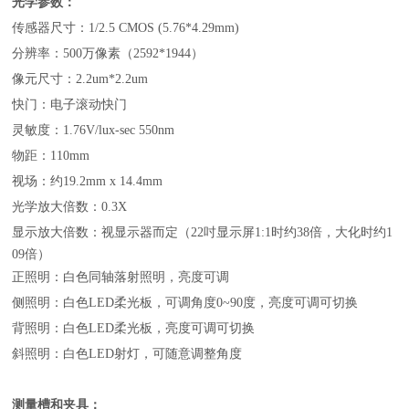
光学参数：
传感器尺寸：1/2.5 CMOS (5.76*4.29mm)
分辨率：500万像素（2592*1944）
像元尺寸：2.2um*2.2um
快门：电子滚动快门
灵敏度：1.76V/lux-sec 550nm
物距：110mm
视场：约19.2mm x 14.4mm
光学放大倍数：0.3X
显示放大倍数：视显示器而定（22吋显示屏1:1时约38倍，大化时约1
09倍）
正照明：白色同轴落射照明，亮度可调
侧照明：白色LED柔光板，可调角度0~90度，亮度可调可切换
背照明：白色LED柔光板，亮度可调可切换
斜照明：白色LED射灯，可随意调整角度
测量槽和夹具：